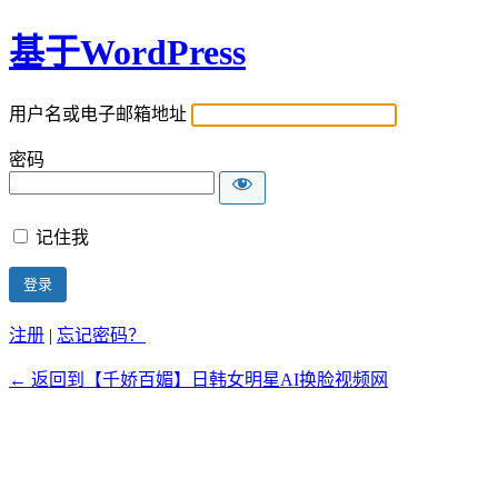
基于WordPress
用户名或电子邮箱地址
密码
记住我
注册
|
忘记密码？
← 返回到【千娇百媚】日韩女明星AI换脸视频网